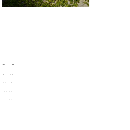
– –
. . .
. . .
. .
. .
. .